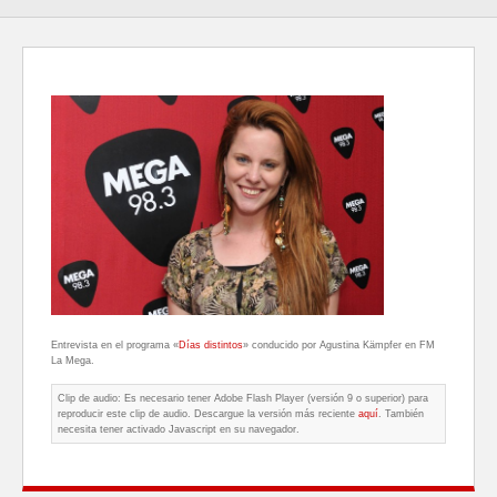
Entrevista en el programa «
Días distintos
» conducido por Agustina Kämpfer en FM
La Mega.
Clip de audio: Es necesario tener Adobe Flash Player (versión 9 o superior) para
reproducir este clip de audio. Descargue la versión más reciente
aquí
. También
necesita tener activado Javascript en su navegador.