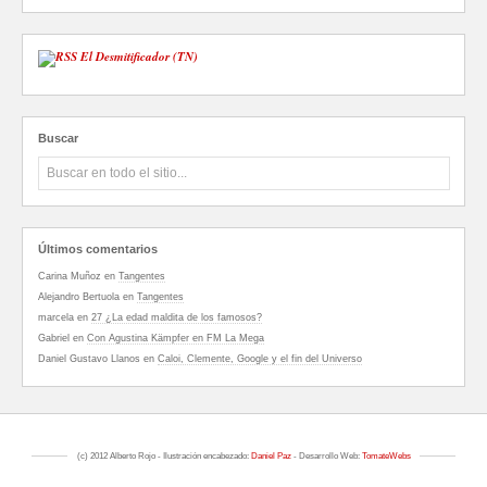
El Desmitificador (TN)
Buscar
Últimos comentarios
Carina Muñoz
en
Tangentes
Alejandro Bertuola
en
Tangentes
marcela
en
27 ¿La edad maldita de los famosos?
Gabriel
en
Con Agustina Kämpfer en FM La Mega
Daniel Gustavo Llanos
en
Caloi, Clemente, Google y el fin del Universo
(c) 2012 Alberto Rojo - Ilustración encabezado:
Daniel Paz
- Desarrollo Web:
TomateWebs